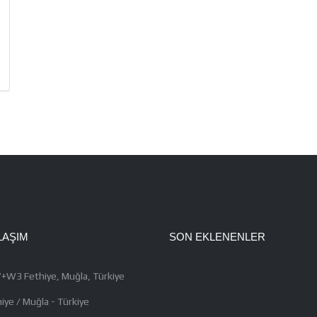
LAŞIM
SON EKLENENLER
+W3 Fethiye, Muğla, Türkiye
iye / Muğla - Türkiye