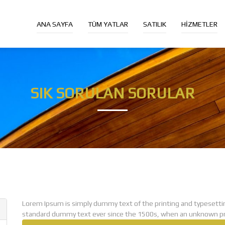
ANA SAYFA
TÜM YATLAR
SATILIK
HIZMETLER
SIK SORULAN SORULAR
Lorem Ipsum is simply dummy text of the printing and typesetti
standard dummy text ever since the 1500s, when an unknown prin