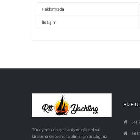
Hakkımızda
İletişim
BIZE U
J4F7
Türkiyenin en gelişmiş ve güncel yat
Feth
kiralama sistemi. Tatiliniz için aradığınız