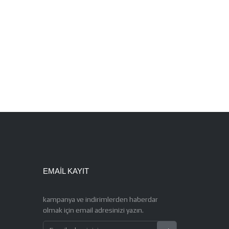
EMAIL KAYIT
kampanya ve indirimlerden haberdar
olmak için email adresinizi yazın.