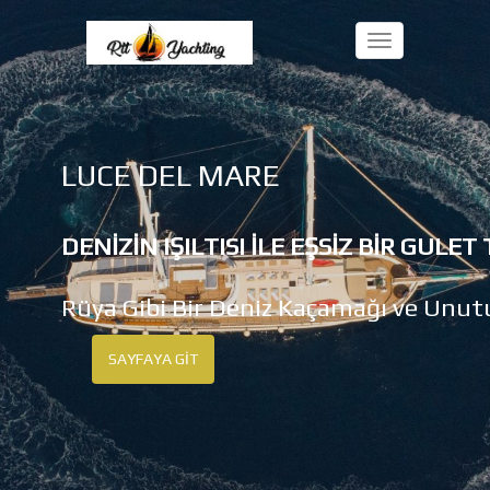
Toggle
LUCE DEL MARE
DENIZIN IŞILTISI ILE EŞSIZ BIR GULET 
Rüya Gibi Bir Deniz Kaçamağı ve Unut
SAYFAYA GIT