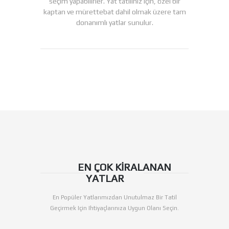
seçim yapabilirler. Yat tatiliniz için, özel bir
kaptan ve mürettebat dahil olmak üzere tam
donanımlı yatlar sunulur.
EN ÇOK KIRALANAN
YATLAR
En Popüler Yatlarımızdan Unutulmaz Bir Tatil
Geçirmek Için Ihtiyaçlarınıza Uygun Olanı Seçin.