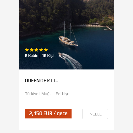
8 Kabin
16 Kişi
QUEEN OF RTT...
Türkiye | Muğla | Fethiye
2,150 EUR / gece
İNCELE