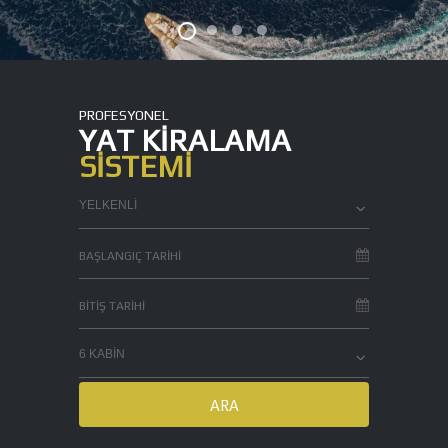
PROFESYONEL
YAT KIRALAMA
SISTEMI
YELKENLİ
6 KABIN
ARA