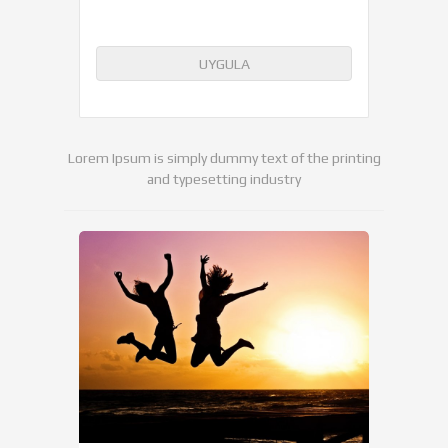
UYGULA
Lorem Ipsum is simply dummy text of the printing
and typesetting industry