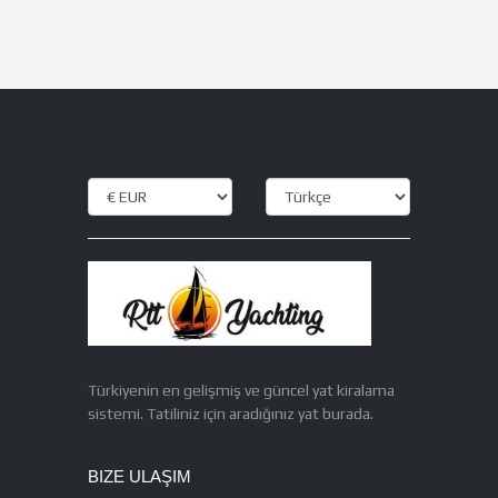
Türkiyenin en gelişmiş ve güncel yat kiralama
sistemi. Tatiliniz için aradığınız yat burada.
BIZE ULAŞIM