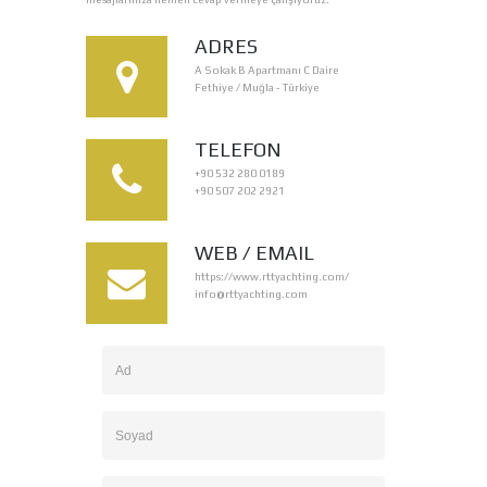
ADRES
A Sokak B Apartmanı C Daire
Fethiye / Muğla - Türkiye
TELEFON
+90 532 280 0189
+90 507 202 2921
WEB / EMAIL
https://www.rttyachting.com/
info@rttyachting.com