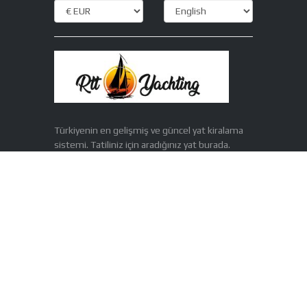
Türkiyenin en gelişmiş ve güncel yat kiralama
sistemi. Tatiliniz için aradığınız yat burada.
CONTACT US
A Sokak B Apartmanı C Daire
Fethiye / Muğla - Türkiye
+90 532 280 0189
info@rttyachting.com