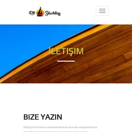
Toggle
İLETIŞIM
BIZE YAZIN
iletişim formunu kullanarak bize anında ulaşabilirsiniz.
mesajlarınıza hemen cevap vermeye çalışıyoruz.